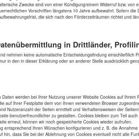
lterische Zwecke sind von einer Kündigung/einem Widerruf bzw. von e
errechtlichen Vorschriften längstens 10 Jahre aufbewahrt. Sofern di
Aufbewahrungsfrist, die sich nach den Förderzeiträumen richtet und lä
atenübermittlung in Drittländer, Profili
und nehmen keine automatische Entscheidungsfindung einschließlich Pr
t nur in den in dieser Erklärung oder an anderer Stelle ausdrücklich gen
n Daten werden bei Ihrer Nutzung unserer Website Cookies auf Ihrem 
, die auf Ihrer Festplatte dem von Ihnen verwendeten Browser zugeord
und Nutzeranzahl der Seiten ermittelt und Verhaltensweisen der Seite
ite benutzerfreundlicher zu gestalten. Cookies bleiben zum Teil auc
ite erneut, können wir noch gespeicherte Cookies wieder aufrufen.
ung entsprechend Ihren Wünschen konfigurieren und z. B. die Annahme 
f hin, dass Sie bei der Ablehnung von Cookies eventuell nicht alle Fu