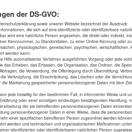
ungen der DS-GVO:
tenschutzerklärung sowie unserer Website bezeichnet der Ausdruck:
ormationen, die sich auf eine identifizierte oder identifizierbare natü
erbar wird eine natürliche Person angesehen, die direkt oder indirekt, 
ner Kennnummer, zu Standortdaten, zu einer Online-Kennung oder z
schen, physiologischen, genetischen, psychischen, wirtschaftlichen, kul
iert werden kann;
hne Hilfe automatisierter Verfahren ausgeführten Vorgang oder jede 
 das Erheben, das Erfassen, die Organisation, das Ordnen, die Spei
Abfragen, die Verwendung, die Offenlegung durch Übermittlung, Verbr
r die Verknüpfung, die Einschränkung, das Löschen oder die Vernichtun
“ die Markierung gespeicherter personenbezogener Daten mit dem Ziel,
rson jede freiwillig für den bestimmten Fall, in informierter Weise und
rklärung oder einer sonstigen eindeutigen bestätigenden Handlung, mi
 Verarbeitung der sie betreffenden personenbezogenen Daten einverstan
eitung personenbezogener Daten in einer Weise, dass die personenb
 mehr einer spezifischen betroffenen Person zugeordnet werden können,
hrt werden und technischen und organisatorischen Maßnahmen unterli
ner identifizierten oder identifizierbaren natürlichen Person zugewie