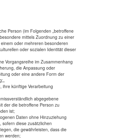
rliche Person (im Folgenden „betroffene
insbesondere mittels Zuordnung zu einer
u einem oder mehreren besonderen
turellen oder sozialen Identität dieser
solche Vorgangsreihe im Zusammenhang
cherung, die Anpassung oder
eitung oder eine andere Form der
g;„
 ihre künftige Verarbeitung
 unmissverständlich abgegebene
t der die betroffene Person zu
den ist;
ezogenen Daten ohne Hinzuziehung
 sofern diese zusätzlichen
egen, die gewährleisten, dass die
sen werden;