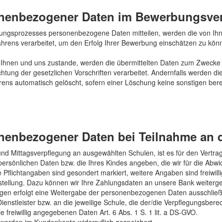
onenbezogener Daten im Bewerbungsve
ngsprozesses personenbezogene Daten mitteilen, werden die von Ihne
rens verarbeitet, um den Erfolg Ihrer Bewerbung einschätzen zu könne
n Ihnen und uns zustande, werden die übermittelten Daten zum Zweck
chtung der gesetzlichen Vorschriften verarbeitet. Andernfalls werden
ns automatisch gelöscht, sofern einer Löschung keine sonstigen berec
)
onenbezogener Daten bei Teilnahme an
nd Mittagsverpflegung an ausgewählten Schulen, ist es für den Vertrags
ersönlichen Daten bzw. die Ihres Kindes angeben, die wir für die Abwic
 Pflichtangaben sind gesondert markiert, weitere Angaben sind freiwi
estellung. Dazu können wir Ihre Zahlungsdaten an unsere Bank weiter
brigen erfolgt eine Weitergabe der personenbezogenen Daten ausschli
enstleister bzw. an die jeweilige Schule, die der/die Verpflegungsbere
 die freiwillig angegebenen Daten Art. 6 Abs. 1 S. 1 lit. a DS-GVO.